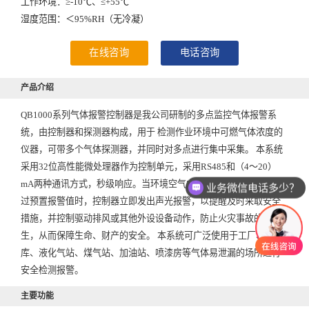
工作环境：≥-10℃、≤+55℃
湿度范围：＜95%RH（无冷凝）
在线咨询
电话咨询
产品介绍
QB1000系列气体报警控制器是我公司研制的多点监控气体报警系
统，由控制器和探测器构成，用于 检测作业环境中可燃气体浓度的
仪器，可带多个气体探测器，并同时对多点进行集中采集。 本系统
采用32位高性能微处理器作为控制单元，采用RS485和（4～20）
mA两种通讯方式，秒级响应。当环境空气中检测气体浓度达到或超
业务微信电话多少？
我想咨询气体报警器产品
过预置报警值时，控制器立即发出声光报警，以提醒及时采取安全
措施，并控制驱动排风或其他外设设备动作，防止火灾事故的发
生，从而保障生命、财产的安全。 本系统可广泛使用于工厂、油
库、液化气站、煤气站、加油站、喷漆房等气体易泄漏的场所进行
安全检测报警。
主要功能